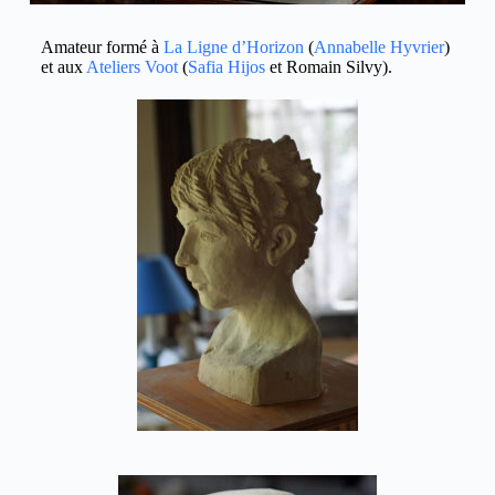
Amateur formé à
La Ligne d’Horizon
(
Annabelle Hyvrier
)
et aux
Ateliers Voot
(
Safia Hijos
et Romain Silvy).