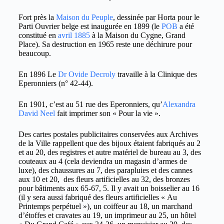
Fort près la
Maison du Peuple
, dessinée par Horta pour le
Parti Ouvrier belge est inaugurée en 1899 (le
POB
a été
constitué en
avril 1885
à la Maison du Cygne, Grand
Place). Sa destruction en 1965 reste une déchirure pour
beaucoup.
En 1896 Le
Dr Ovide Decroly
travaille à la Clinique des
Eperonniers (n° 42-44).
En 1901, c’est au 51 rue des Eperonniers, qu’
Alexandra
David Neel
fait imprimer son « Pour la vie ».
Des cartes postales publicitaires conservées aux Archives
de la Ville rappellent que des bijoux étaient fabriqués au 2
et au 20, des registres et autre matériel de bureau au 3, des
couteaux au 4 (cela deviendra un magasin d’armes de
luxe), des chaussures au 7, des parapluies et des cannes
aux 10 et 20, des fleurs artificielles au 32, des bronzes
pour bâtiments aux 65-67, 5. Il y avait un boisselier au 16
(il y sera aussi fabriqué des fleurs artificielles « Au
Printemps perpétuel »), un coiffeur au 18, un marchand
d’étoffes et cravates au 19, un imprimeur au 25, un hôtel