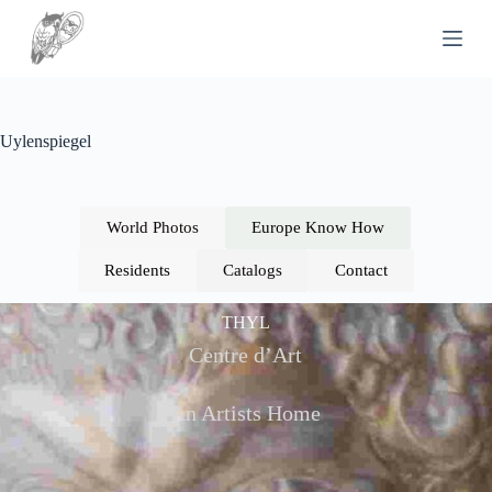
P
a
s
s
e
r
a
Uylenspiegel
u
c
o
n
World Photos
Europe Know How
t
e
Residents
Catalogs
Contact
n
u
THYL
Centre d’Art
An Artists Home