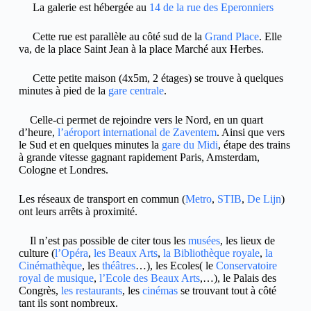
La galerie est hébergée au
14 de la rue des Eperonniers
Cette rue est parallèle au côté sud de la
Grand Place
. Elle
va, de la place Saint Jean à la place Marché aux Herbes.
Cette petite maison (4x5m, 2 étages) se trouve à quelques
minutes à pied de la
gare centrale
.
Celle-ci permet de rejoindre vers le Nord, en un quart
d’heure,
l’aéroport international de Zaventem
. Ainsi que vers
le Sud et en quelques minutes la
gare du Midi
, étape des trains
à grande vitesse gagnant rapidement Paris, Amsterdam,
Cologne et Londres.
Les réseaux de transport en commun (
Metro
,
STIB
,
De Lijn
)
ont leurs arrêts à proximité.
Il n’est pas possible de citer tous les
musées
, les lieux de
culture (
l’Opéra
,
les Beaux Arts
,
la Bibliothèque royale
,
la
Cinémathèque
, les
théâtres
…), les Ecoles( le
Conservatoire
royal de musique
,
l’Ecole des Beaux Arts
,…), le Palais des
Congrès,
les restaurants
, les
cinémas
se trouvant tout à côté
tant ils sont nombreux.