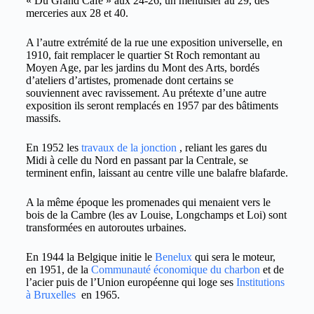
« Du Grand Café » aux 24-26, un menuisier au 29, des
merceries aux 28 et 40.
A l’autre extrémité de la rue une exposition universelle, en
1910, fait remplacer le quartier St Roch remontant au
Moyen Age, par les jardins du Mont des Arts, bordés
d’ateliers d’artistes, promenade dont certains se
souviennent avec ravissement. Au prétexte d’une autre
exposition ils seront remplacés en 1957 par des bâtiments
massifs.
En 1952 les
travaux de la jonction
, reliant les gares du
Midi à celle du Nord en passant par la Centrale, se
terminent enfin, laissant au centre ville une balafre blafarde.
A la même époque les promenades qui menaient vers le
bois de la Cambre (les av Louise, Longchamps et Loi) sont
transformées en autoroutes urbaines.
En 1944 la Belgique initie le
Benelux
qui sera le moteur,
en 1951, de la
Communauté économique du charbon
et de
l’acier puis de l’Union européenne qui loge ses
Institutions
à Bruxelles
en 1965.