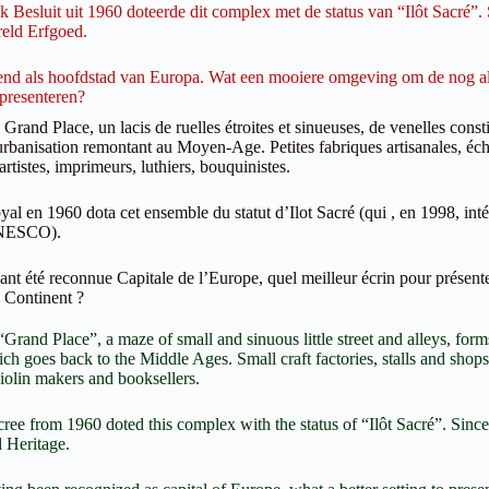
sluit uit 1960 doteerde dit complex met de status van “Ilôt Sacré”. S
ld Erfgoed.
d als hoofdstad van Europa. Wat een mooiere omgeving om de nog al
 presenteren?
nd Place, un lacis de ruelles étroites et sinueuses, de venelles consti
rbanisation remontant au Moyen-Age. Petites fabriques artisanales, éch
artistes, imprimeurs, luthiers, bouquinistes.
en 1960 dota cet ensemble du statut d’Ilot Sacré (qui , en 1998, inté
UNESCO).
été reconnue Capitale de l’Europe, quel meilleur écrin pour présenter 
 Continent ?
d Place”, a maze of small and sinuous little street and alleys, forms 
ch goes back to the Middle Ages. Small craft factories, stalls and shops
 violin makers and booksellers.
rom 1960 doted this complex with the status of “Ilôt Sacré”. Since 1
Heritage.