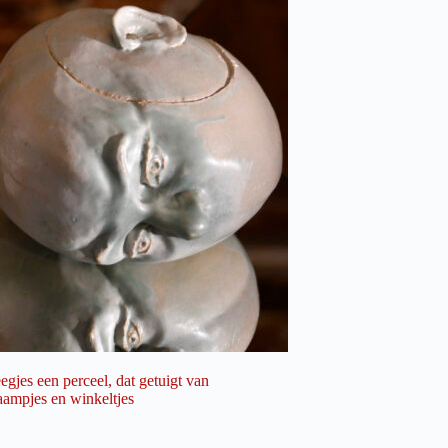
jes een perceel, dat getuigt van
aampjes en winkeltjes