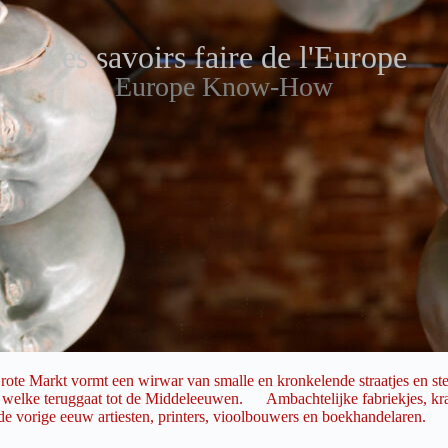
Les savoirs faire de l'Europe
Europe Know-How
arkt vormt een wirwar van smalle en kronkelende straatjes en steeg
g, welke teruggaat tot de Middeleeuwen. Ambachtelijke fabriekjes, kr
e vorige eeuw artiesten, printers, vioolbouwers en boekhandelaren.