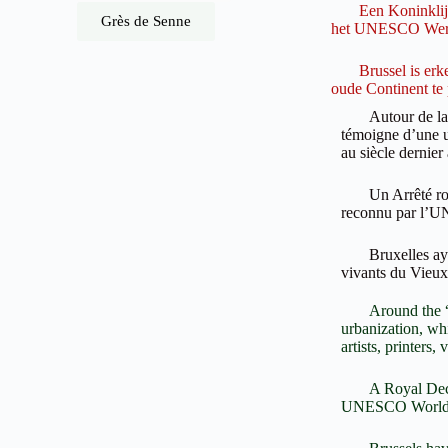
Een Koninklijk Be
Grès de Senne
het UNESCO Were
Brussel is erken
oude Continent te
Autour de la Gra
témoigne d’une u
au siècle dernier 
Un Arrêté royal 
reconnu par l’
Bruxelles ayant 
vivants du Vieux
Around the “Gran
urbanization, whi
artists, printers,
A Royal Decree f
UNESCO World 